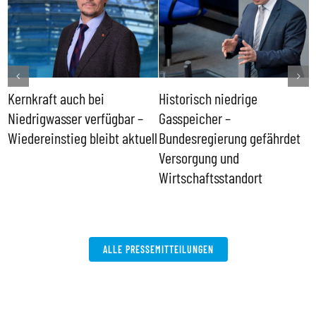
Kernkraft auch bei
Historisch niedrige
F
Niedrigwasser verfügbar –
Gasspeicher –
g
Wiedereinstieg bleibt aktuell
Bundesregierung gefährdet
E
Versorgung und
Wirtschaftsstandort
ALLE PRESSEMITTEILUNGEN