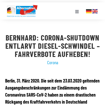
Zum
Inhalt
Toggle
springen
Navigation
FRAKTION
BERNHARD: CORONA-SHUTDOWN
LANDESGRUPPEN
ENTLARVT DIESEL-SCHWINDEL –
FAHRVERBOTE AUFHEBEN!
VERANSTALTUNGEN
Corona
PRESSE
Berlin, 31. März 2020. Die seit dem 23.03.2020 geltenden
Ausgangsbeschränkungen zur Eindämmung des
STELLENPORTAL
Coronavirus SARS-CoV-2 haben zu einem drastischen
Rückgang des Kraftfahrverkehrs in Deutschland
MEDIATHEK