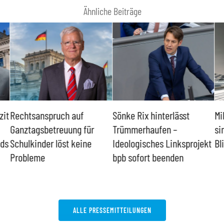
Ähnliche Beiträge
zit
Rechtsanspruch auf
Sönke Rix hinterlässt
Mi
Ganztagsbetreuung für
Trümmerhaufen –
si
nds
Schulkinder löst keine
Ideologisches Linksprojekt
Bl
Probleme
bpb sofort beenden
ALLE PRESSEMITTEILUNGEN