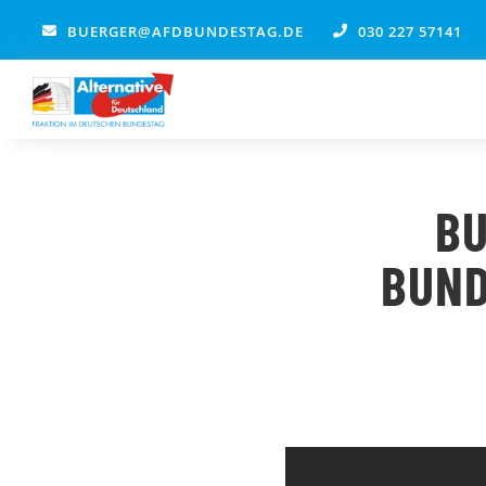
Zum
BUERGER@AFDBUNDESTAG.DE
030 227 57141
Inhalt
springen
BU
BUND