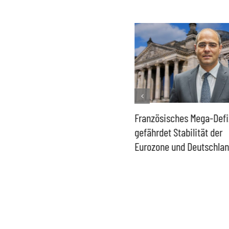
Historisch niedrige
Französisches Mega-Defi
Gasspeicher –
gefährdet Stabilität der
Bundesregierung gefährdet
Eurozone und Deutschla
Versorgung und
Wirtschaftsstandort