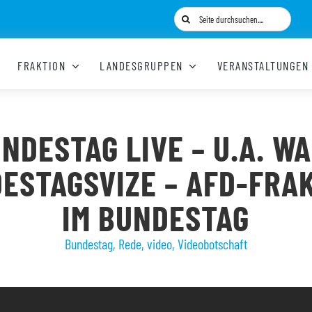
Suche
nach:
FRAKTION
LANDESGRUPPEN
VERANSTALTUNGEN
NDESTAG LIVE – U.A. W
ESTAGSVIZE – AFD-FRA
IM BUNDESTAG
Bundestag
,
Rede
,
video
,
Videobotschaft