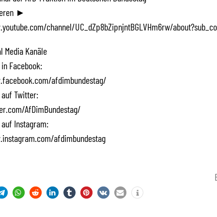
ieren ►
.youtube.com/channel/UC_dZp8bZipnjntBGLVHm6rw/about?sub_co
l Media Kanäle
 in Facebook:
.facebook.com/afdimbundestag/
 auf Twitter:
tter.com/AfDimBundestag/
 auf Instagram:
.instagram.com/afdimbundestag