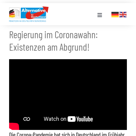
Zum
Inhalt
Toggle
springen
Navigation
Regierung im Coronawahn:
FRAKTION
Existenzen am Abgrund!
LANDESGRUPPEN
VERANSTALTUNGEN
PRESSE
STELLENPORTAL
Die Corona-Pandemie hat sich in Deutschland im Frühjahr
MEDIATHEK