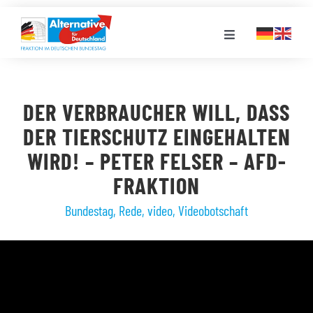
Zum
Inhalt
Toggle
springen
Navigation
FRAKTION
DER VERBRAUCHER WILL, DASS
LANDESGRUPPEN
DER TIERSCHUTZ EINGEHALTEN
WIRD! – PETER FELSER – AFD-
VERANSTALTUNGEN
FRAKTION
Bundestag
,
Rede
,
video
,
Videobotschaft
PRESSE
STELLENPORTAL
MEDIATHEK