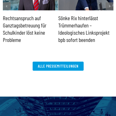
Rechtsanspruch auf
Sönke Rix hinterlässt
M
Ganztagsbetreuung für
Trümmerhaufen –
e
Schulkinder löst keine
Ideologisches Linksprojekt
Probleme
bpb sofort beenden
ALLE PRESSEMITTEILUNGEN