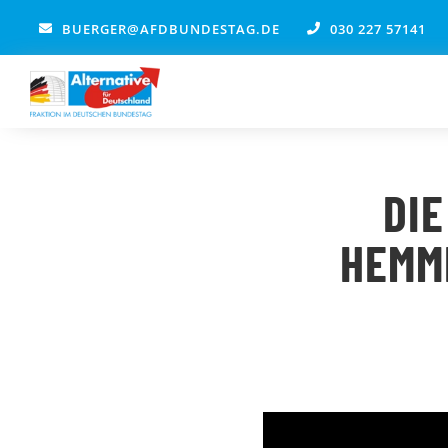
Zum
BUERGER@AFDBUNDESTAG.DE
030 227 57141
Inhalt
springen
DIE
HEMM