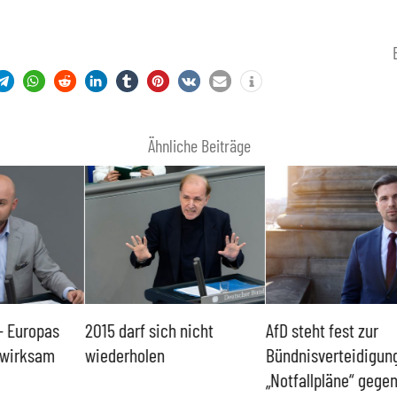
Ähnliche Beiträge
2015 darf sich nicht
AfD steht fest zur
Mi
wiederholen
Bündnisverteidigung –
En
„Notfallpläne“ gegen AfD-
,,