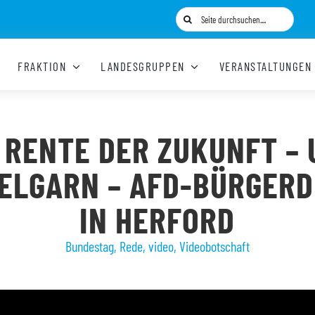
Suche
nach:
FRAKTION
LANDESGRUPPEN
VERANSTALTUNGEN
 RENTE DER ZUKUNFT –
ELGARN – AFD-BÜRGERD
IN HERFORD
Bundestag
,
Rede
,
video
,
Videobotschaft