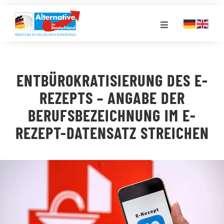
Zum
Inhalt
Toggle
springen
Navigation
FRAKTION
ENTBÜROKRATISIERUNG DES E-
LANDESGRUPPEN
REZEPTS – ANGABE DER
BERUFSBEZEICHNUNG IM E-
VERANSTALTUNGEN
REZEPT-DATENSATZ STREICHEN
PRESSE
STELLENPORTAL
MEDIATHEK