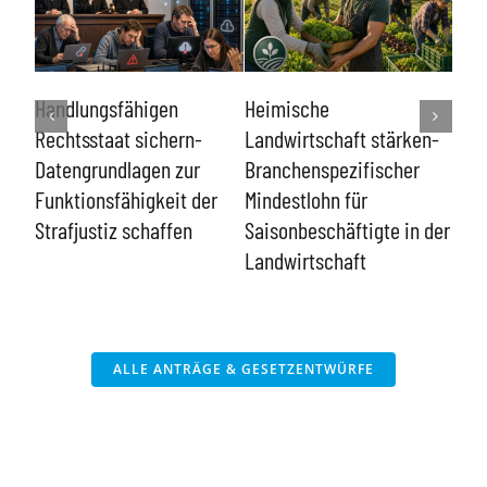
Lin
e
Handlungsfähigen
Heimische
kon
Rechtsstaat sichern-
Landwirtschaft stärken-
ent
n
Datengrundlagen zur
Branchenspezifischer
Funktionsfähigkeit der
Mindestlohn für
Strafjustiz schaffen
Saisonbeschäftigte in der
Landwirtschaft
ALLE ANTRÄGE & GESETZENTWÜRFE