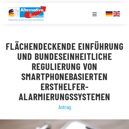
Zum
Inhalt
Toggle
springen
Navigation
FRAKTION
FLÄCHENDECKENDE EINFÜHRUNG
LANDESGRUPPEN
UND BUNDESEINHEITLICHE
REGULIERUNG VON
VERANSTALTUNGEN
SMARTPHONEBASIERTEN
ERSTHELFER-
PRESSE
ALARMIERUNGSSYSTEMEN
Antrag
STELLENPORTAL
MEDIATHEK