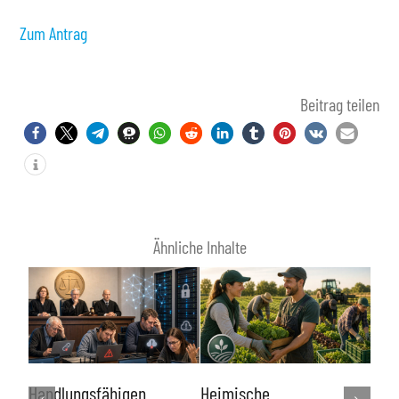
Zum Antrag
Beitrag teilen
Ähnliche Inhalte
Lin
e
Handlungsfähigen
Heimische