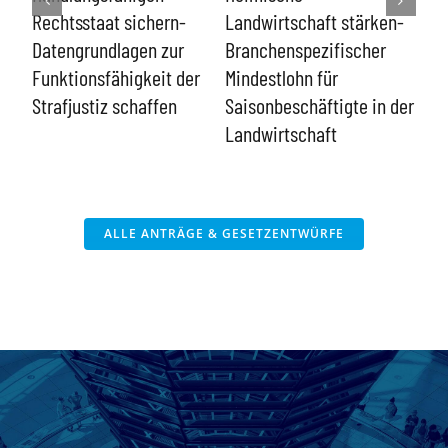
kon
Rechtsstaat sichern-
Landwirtschaft stärken-
ent
n
Datengrundlagen zur
Branchenspezifischer
Funktionsfähigkeit der
Mindestlohn für
Strafjustiz schaffen
Saisonbeschäftigte in der
Landwirtschaft
ALLE ANTRÄGE & GESETZENTWÜRFE