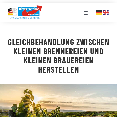
Zum
Inhalt
Toggle
springen
Navigation
FRAKTION
GLEICHBEHANDLUNG ZWISCHEN
LANDESGRUPPEN
KLEINEN BRENNEREIEN UND
KLEINEN BRAUEREIEN
VERANSTALTUNGEN
HERSTELLEN
PRESSE
STELLENPORTAL
MEDIATHEK