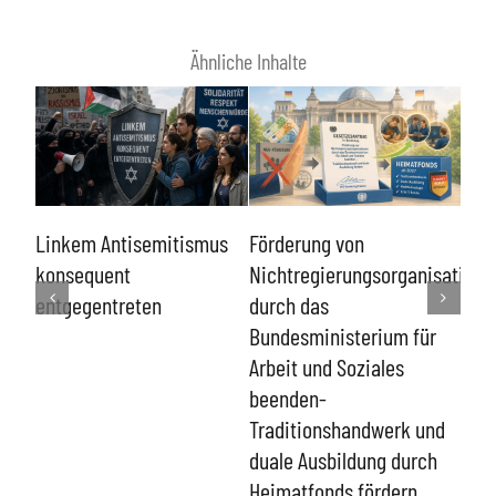
Ähnliche Inhalte
Sch
Linkem Antisemitismus
Förderung von
von
en-
konsequent
Nichtregierungsorganisatione
und
r
entgegentreten
durch das
Eing
Bundesministerium für
Ver
 der
Arbeit und Soziales
Men
beenden-
Traditionshandwerk und
duale Ausbildung durch
Heimatfonds fördern