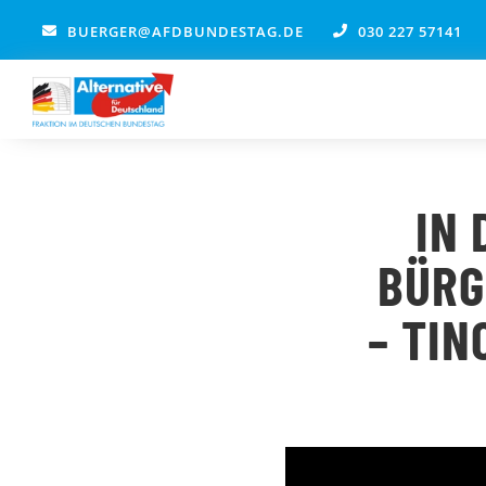
Zum
BUERGER@AFDBUNDESTAG.DE
030 227 57141
Inhalt
springen
IN 
BÜRG
– TIN