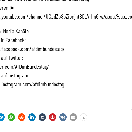
ieren ►
.youtube.com/channel/UC_dZp8bZipnjntBGLVHm6rw/about?sub_co
l Media Kanäle
 in Facebook:
.facebook.com/afdimbundestag/
 auf Twitter:
tter.com/AfDimBundestag/
 auf Instagram:
.instagram.com/afdimbundestag