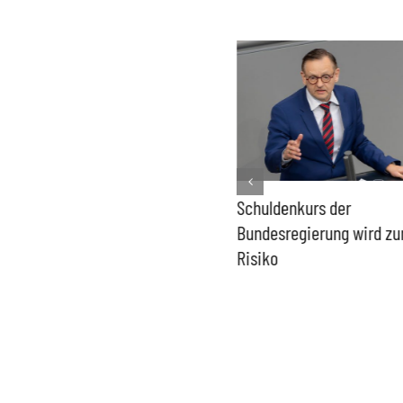
PFAS-freie Windräder lösen
Schuldenkurs der
die Probleme der Windkraft
Bundesregierung wird z
nicht
Risiko