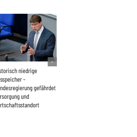
storisch niedrige
Französisches Mega-Defizit
Rechts
sspeicher –
gefährdet Stabilität der
Ganztag
ndesregierung gefährdet
Eurozone und Deutschlands
Schulki
rsorgung und
Proble
rtschaftsstandort