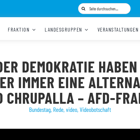
Suche
nach:
FRAKTION
LANDESGRUPPEN
VERANSTALTUNGEN
DER DEMOKRATIE HABEN
ER IMMER EINE ALTERNA
O CHRUPALLA – AFD-FR
Bundestag
,
Rede
,
video
,
Videobotschaft