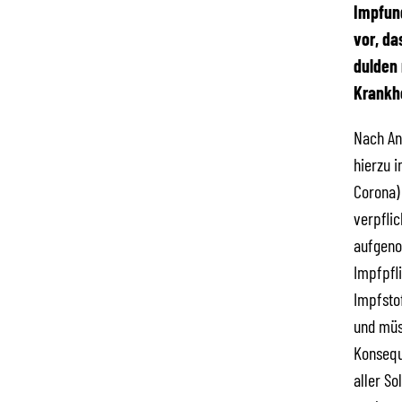
Impfun
vor, da
dulden
Krankhe
Nach An
hierzu 
Corona)
verpfli
aufgeno
Impfpfli
Impfsto
und müs
Konsequ
aller So