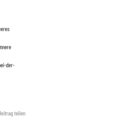
eeres
innere
ei-der-
Beitrag teilen