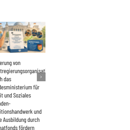
erung von
Schutz vor Missbrauch
Staatliches H
tregierungsorganisationen
von Vorsorgevollmachten
transparente
h das
und rechtswidrigen
Geheimhaltu
esministerium für
Eingriffen in das
begrenzen
it und Soziales
Vermögen betreuter
nden-
Menschen
itionshandwerk und
e Ausbildung durch
atfonds fördern