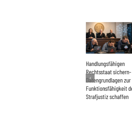
Handlungsfähigen
AfD steht fest zur
Rechtsstaat sichern-
Bündnisverteidigung –
Datengrundlagen zur
„Notfallpläne“ gegen AfD-
Funktionsfähigkeit d
Regierungen sind absurd
Strafjustiz schaffen