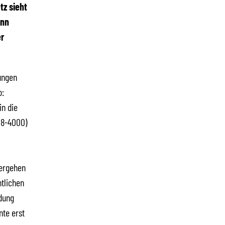
z sieht
ann
r
ungen
o:
in die
/8-4000)
vergehen
tlichen
dung
nte erst