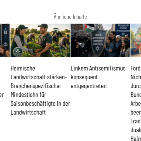
Ähnliche Inhalte
Heimische
Linkem Antisemitismus
Förd
Landwirtschaft stärken-
konsequent
Nich
Branchenspezifischer
entgegentreten
durc
er
Mindestlohn für
Bund
Saisonbeschäftigte in der
Arbe
Landwirtschaft
bee
Trad
dual
Heim