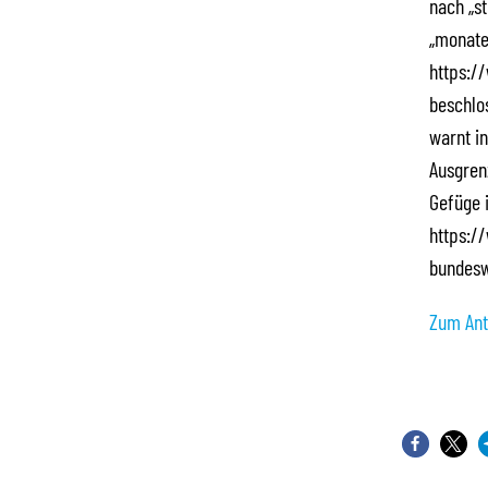
nach „s
„monatel
https:/
beschlo
warnt in
Ausgren
Gefüge i
https:/
bundesw
Zum Ant