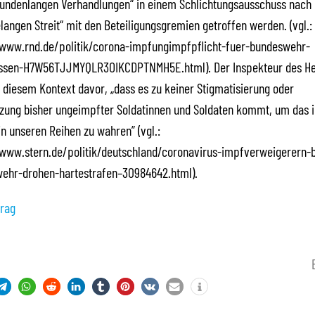
tundenlangen Verhandlungen“ in einem Schlichtungsausschuss nach
angen Streit“ mit den Beteiligungsgremien getroffen werden. (vgl.:
/www.rnd.de/politik/corona-impfungimpfpflicht-fuer-bundeswehr-
ssen-H7W56TJJMYQLR3OIKCDPTNMH5E.html). Der Inspekteur des H
 diesem Kontext davor, „dass es zu keiner Stigmatisierung oder
zung bisher ungeimpfter Soldatinnen und Soldaten kommt, um das 
n unseren Reihen zu wahren” (vgl.:
/www.stern.de/politik/deutschland/coronavirus-impfverweigerern-b
ehr-drohen-hartestrafen–30984642.html).
rag