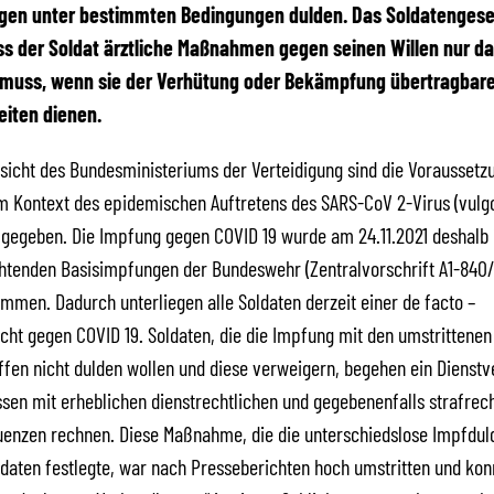
gen unter bestimmten Bedingungen dulden. Das Soldatengeset
ss der Soldat ärztliche Maßnahmen gegen seinen Willen nur d
 muss, wenn sie der Verhütung oder Bekämpfung übertragbare
iten dienen.
sicht des Bundesministeriums der Verteidigung sind die Voraussetz
im Kontext des epidemischen Auftretens des SARS-CoV 2-Virus (vulg
 gegeben. Die Impfung gegen COVID 19 wurde am 24.11.2021 deshalb 
chtenden Basisimpfungen der Bundeswehr (Zentralvorschrift A1-840
mmen. Dadurch unterliegen alle Soldaten derzeit einer de facto –
cht gegen COVID 19. Soldaten, die die Impfung mit den umstrittenen
ffen nicht dulden wollen und diese verweigern, begehen ein Dienst
sen mit erheblichen dienstrechtlichen und gegebenenfalls strafrech
enzen rechnen. Diese Maßnahme, die die unterschiedslose Impfdul
ldaten festlegte, war nach Presseberichten hoch umstritten und kon