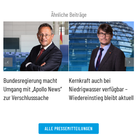
Ähnliche Beiträge
Bundesregierung macht
Kernkraft auch bei
H
Umgang mit „Apollo News“
Niedrigwasser verfügbar –
G
zur Verschlusssache
Wiedereinstieg bleibt aktuell
B
V
W
ALLE PRESSEMITTEILUNGEN