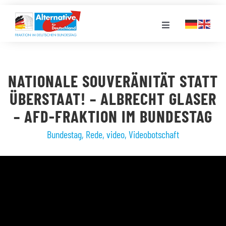
Zum
Inhalt
Toggle
springen
Navigation
FRAKTION
NATIONALE SOUVERÄNITÄT STATT
LANDESGRUPPEN
ÜBERSTAAT! – ALBRECHT GLASER
– AFD-FRAKTION IM BUNDESTAG
VERANSTALTUNGEN
Bundestag
,
Rede
,
video
,
Videobotschaft
PRESSE
STELLENPORTAL
MEDIATHEK