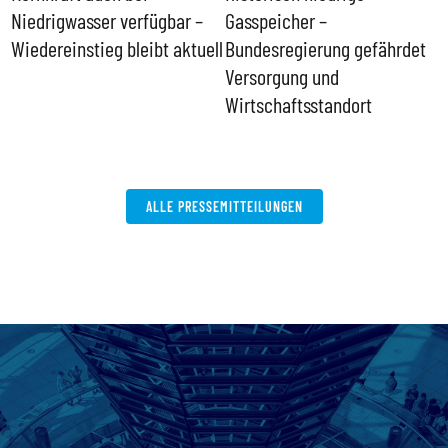
Niedrigwasser verfügbar –
Gasspeicher –
g
Wiedereinstieg bleibt aktuell
Bundesregierung gefährdet
E
Versorgung und
Wirtschaftsstandort
ALLE PRESSEMITTEILUNGEN