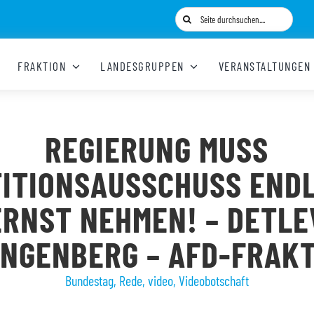
Suche
nach:
FRAKTION
LANDESGRUPPEN
VERANSTALTUNGEN
REGIERUNG MUSS
TITIONSAUSSCHUSS ENDL
ERNST NEHMEN! – DETLE
NGENBERG – AFD-FRAK
Bundestag
,
Rede
,
video
,
Videobotschaft