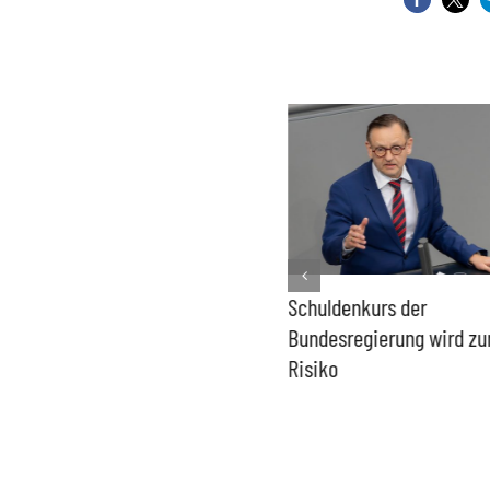
PFAS-freie Windräder lösen
Schuldenkurs der
die Probleme der Windkraft
Bundesregierung wird z
nicht
Risiko