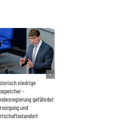
storisch niedrige
Französisches Mega-Defizit
Rechts
sspeicher –
gefährdet Stabilität der
Ganztag
ndesregierung gefährdet
Eurozone und Deutschlands
Schulki
rsorgung und
Proble
rtschaftsstandort