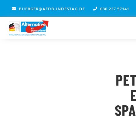
Zum
BUERGER@AFDBUNDESTAG.DE
030 227 57141
Inhalt
springen
PE
SPA