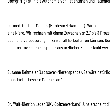
Übergriffigkeit in die Autonomie von Patientinnen und Patienten
Dr. med. Günther Matheis (Bundesärztekammer) „Wir haben ungef
eine Niere. Wir rechnen mit einem Zuwachs von 2,7 bis 3 Prozen
deutliche Verbesserung im Einzelfall herbeiführen könnten. D
die Cross-over-Lebendspende aus ärztlicher Sicht erlaubt werde
Susanne Reitmaier (Crossover-Nierenspende) „Es wäre natürli
Pools bieten bessere Matches an.“
Dr. Wulf-Dietrich Leber (GKV-Spitzenverband) „Uns erscheint d