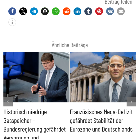
Beitrag teilen
Ähnliche Beiträge
Historisch niedrige
Französisches Mega-Defizit
R
Gasspeicher –
gefährdet Stabilität der
G
ll
Bundesregierung gefährdet
Eurozone und Deutschlands
S
Versorgung und
P