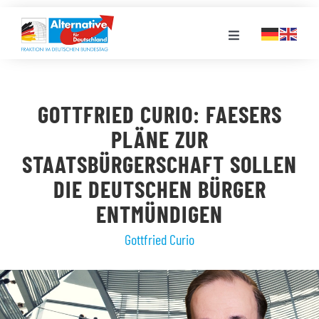
Zum
Inhalt
Toggle
springen
Navigation
FRAKTION
GOTTFRIED CURIO: FAESERS
LANDESGRUPPEN
PLÄNE ZUR
STAATSBÜRGERSCHAFT SOLLEN
VERANSTALTUNGEN
DIE DEUTSCHEN BÜRGER
ENTMÜNDIGEN
PRESSE
Gottfried Curio
STELLENPORTAL
MEDIATHEK