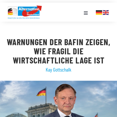
Zum
Inhalt
Toggle
springen
Navigation
FRAKTION
WARNUNGEN DER BAFIN ZEIGEN,
LANDESGRUPPEN
WIE FRAGIL DIE
WIRTSCHAFTLICHE LAGE IST
VERANSTALTUNGEN
Kay Gottschalk
PRESSE
STELLENPORTAL
MEDIATHEK