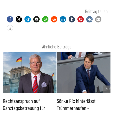
Beitrag teilen
Ähnliche Beiträge
Rechtsanspruch auf
Sönke Rix hinterlässt
M
Ganztagsbetreuung für
Trümmerhaufen –
e