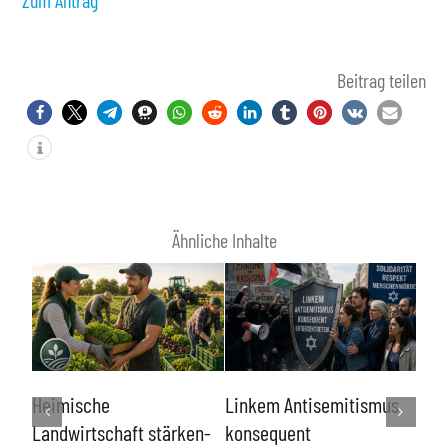
Zum Antrag
Beitrag teilen
Ähnliche Inhalte
För
Heimische
Linkem Antisemitismus
Nic
Landwirtschaft stärken-
konsequent