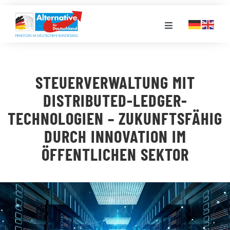
Zum
Inhalt
Toggle
springen
Navigation
FRAKTION
STEUERVERWALTUNG MIT
LANDESGRUPPEN
DISTRIBUTED-LEDGER-
TECHNOLOGIEN – ZUKUNFTSFÄHIG
VERANSTALTUNGEN
DURCH INNOVATION IM
ÖFFENTLICHEN SEKTOR
PRESSE
STELLENPORTAL
MEDIATHEK