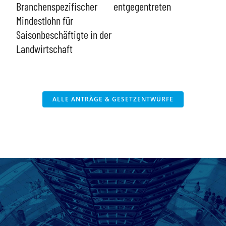
dur
Branchenspezifischer
entgegentreten
Bun
er
Mindestlohn für
Arbe
Saisonbeschäftigte in der
bee
Landwirtschaft
Tra
dua
Hei
ALLE ANTRÄGE & GESETZENTWÜRFE