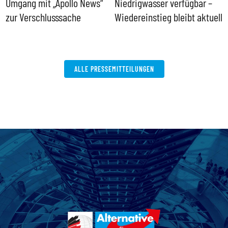
Umgang mit „Apollo News“
Niedrigwasser verfügbar –
G
zur Verschlusssache
Wiedereinstieg bleibt aktuell
B
V
W
ALLE PRESSEMITTEILUNGEN