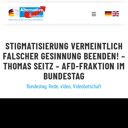
Zum
Inhalt
Toggle
springen
Navigation
FRAKTION
STIGMATISIERUNG VERMEINTLICH
LANDESGRUPPEN
FALSCHER GESINNUNG BEENDEN! –
THOMAS SEITZ – AFD-FRAKTION IM
VERANSTALTUNGEN
BUNDESTAG
Bundestag
,
Rede
,
video
,
Videobotschaft
PRESSE
STELLENPORTAL
MEDIATHEK