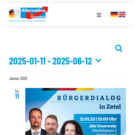
Zum
Inhalt
Toggle
springen
Navigation
Veranstaltungen
FRAKTION
Suche
Veransta
LANDESGRUPPEN
2025-01-11
 - 
2025-06-12
Suche
und
Datum
VERANSTALTUNGEN
Ansichte
Januar 2025
wählen.
Navigati
Sa.
PRESSE
11
STELLENPORTAL
MEDIATHEK