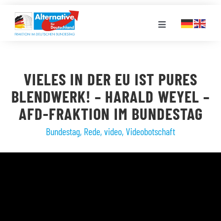
Zum
Inhalt
Toggle
springen
Navigation
FRAKTION
VIELES IN DER EU IST PURES
LANDESGRUPPEN
BLENDWERK! – HARALD WEYEL –
AFD-FRAKTION IM BUNDESTAG
VERANSTALTUNGEN
Bundestag
,
Rede
,
video
,
Videobotschaft
PRESSE
STELLENPORTAL
MEDIATHEK