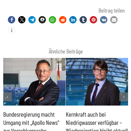
Beitrag teilen
Ähnliche Beiträge
Bundesregierung macht
Kernkraft auch bei
H
Umgang mit „Apollo News“
Niedrigwasser verfügbar –
G
zur Verschlusssache
Wiedereinstieg bleibt aktuell
B