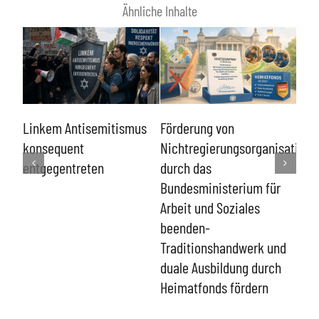
Ähnliche Inhalte
Sch
Linkem Antisemitismus
Förderung von
von
en-
konsequent
Nichtregierungsorganisatione
und
r
entgegentreten
durch das
Eing
Bundesministerium für
Ver
 der
Arbeit und Soziales
Men
beenden-
Traditionshandwerk und
duale Ausbildung durch
Heimatfonds fördern