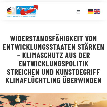
Zum
Inhalt
Toggle
springen
Navigation
FRAKTION
WIDERSTANDSFÄHIGKEIT VON
LANDESGRUPPEN
ENTWICKLUNGSSTAATEN STÄRKEN
– KLIMASCHUTZ AUS DER
VERANSTALTUNGEN
ENTWICKLUNGSPOLITIK
STREICHEN UND KUNSTBEGRIFF
PRESSE
KLIMAFLÜCHTLING ÜBERWINDEN
STELLENPORTAL
MEDIATHEK