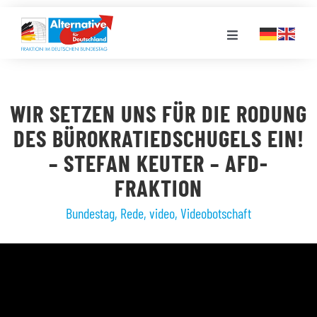
Zum
Inhalt
Toggle
springen
Navigation
FRAKTION
WIR SETZEN UNS FÜR DIE RODUNG
LANDESGRUPPEN
DES BÜROKRATIEDSCHUGELS EIN!
– STEFAN KEUTER – AFD-
VERANSTALTUNGEN
FRAKTION
Bundestag
,
Rede
,
video
,
Videobotschaft
PRESSE
STELLENPORTAL
MEDIATHEK