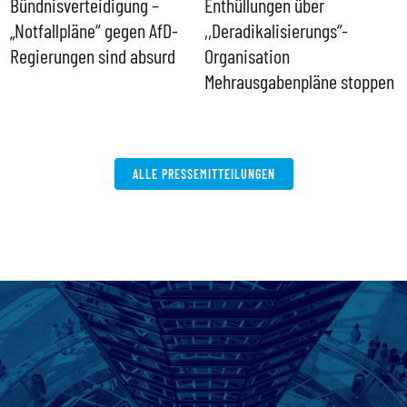
Bündnisverteidigung –
Enthüllungen über
I
„Notfallpläne“ gegen AfD-
,,Deradikalisierungs“-
d
Regierungen sind absurd
Organisation
d
Mehrausgabenpläne stoppen
ALLE PRESSEMITTEILUNGEN