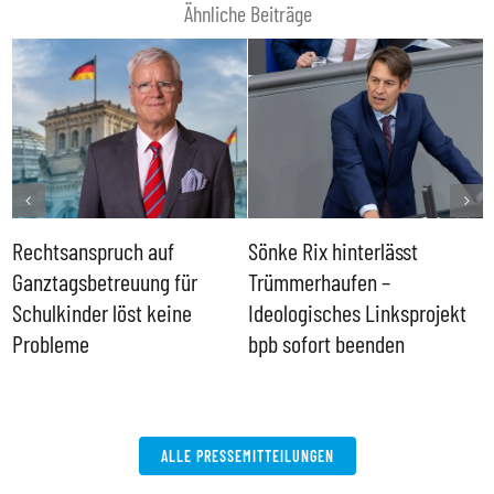
Ähnliche Beiträge
Rechtsanspruch auf
Sönke Rix hinterlässt
M
Ganztagsbetreuung für
Trümmerhaufen –
e
Schulkinder löst keine
Ideologisches Linksprojekt
Probleme
bpb sofort beenden
ALLE PRESSEMITTEILUNGEN