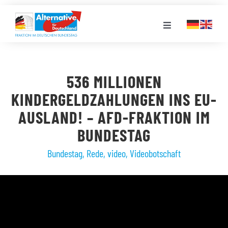
Zum
Inhalt
Toggle
springen
Navigation
FRAKTION
536 MILLIONEN
LANDESGRUPPEN
KINDERGELDZAHLUNGEN INS EU-
AUSLAND! – AFD-FRAKTION IM
VERANSTALTUNGEN
BUNDESTAG
Bundestag
,
Rede
,
video
,
Videobotschaft
PRESSE
STELLENPORTAL
MEDIATHEK