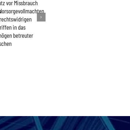
tz vor Missbrauch
Staatliches Handeln
Pflicht zur O
n
Vorsorgevollmachten
transparenter machen-
der Nebenein
rechtswidrigen
Geheimhaltung
Richtern am
riffen in das
begrenzen
Bundesverfas
ögen betreuter
schen