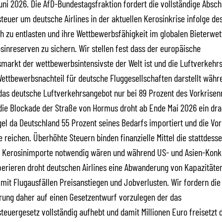
Juni 2026. Die AfD-Bundestagsfraktion fordert die vollständige Absc
teuer um deutsche Airlines in der aktuellen Kerosinkrise infolge des
ch zu entlasten und ihre Wettbewerbsfähigkeit im globalen Bieterw
inreserven zu sichern. Wir stellen fest dass der europäische
markt der wettbewerbsintensivste der Welt ist und die Luftverkehr
Wettbewerbsnachteil für deutsche Fluggesellschaften darstellt währ
 das deutsche Luftverkehrsangebot nur bei 89 Prozent des Vorkrise
 die Blockade der Straße von Hormus droht ab Ende Mai 2026 ein dr
l da Deutschland 55 Prozent seines Bedarfs importiert und die Vor
 reichen. Überhöhte Steuern binden finanzielle Mittel die stattdesse
r Kerosinimporte notwendig wären und während US- und Asien-Konk
perieren droht deutschen Airlines eine Abwanderung von Kapazitäte
mit Flugausfällen Preisanstiegen und Jobverlusten. Wir fordern die
rung daher auf einen Gesetzentwurf vorzulegen der das
teuergesetz vollständig aufhebt und damit Millionen Euro freisetzt d