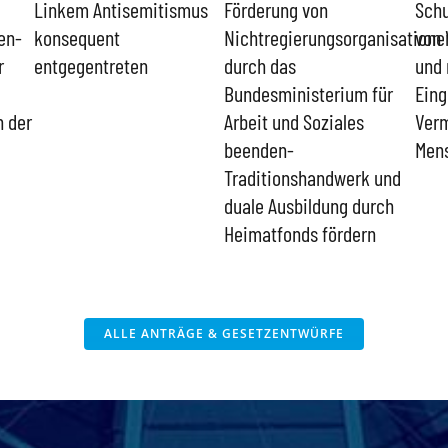
Linkem Antisemitismus
Förderung von
Schu
en-
konsequent
Nichtregierungsorganisatione
von 
r
entgegentreten
durch das
und 
Bundesministerium für
Eing
n der
Arbeit und Soziales
Verm
beenden-
Men
Traditionshandwerk und
duale Ausbildung durch
Heimatfonds fördern
ALLE ANTRÄGE & GESETZENTWÜRFE