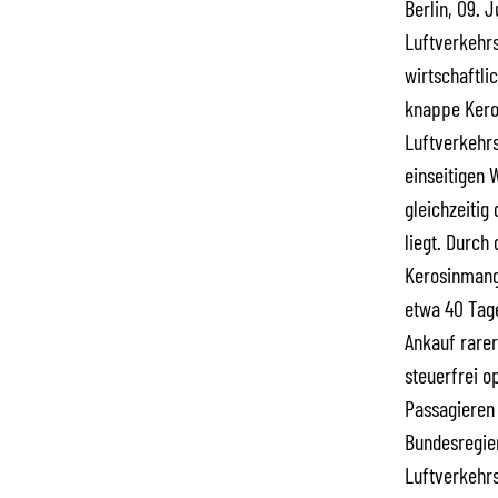
Berlin, 09. 
Luftverkehrs
wirtschaftli
knappe Keros
Luftverkehrs
einseitigen 
gleichzeitig
liegt. Durch
Kerosinmange
etwa 40 Tage
Ankauf rare
steuerfrei o
Passagieren 
Bundesregie
Luftverkehrs