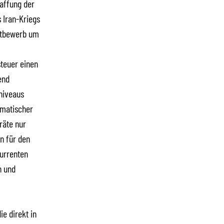
haffung der
 Iran-Kriegs
ettbewerb um
steuer einen
end
nniveaus
amatischer
räte nur
n für den
urrenten
n und
ie direkt in