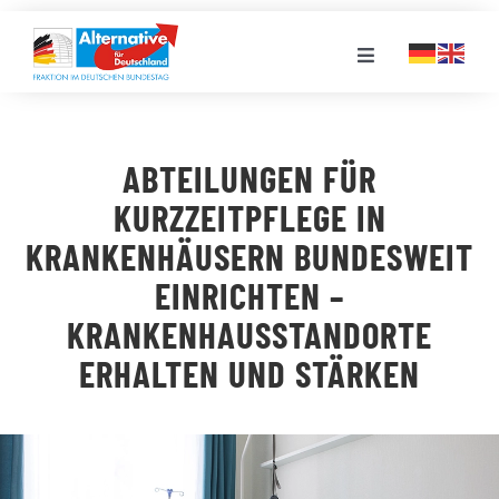
Zum
Inhalt
Toggle
springen
Navigation
FRAKTION
ABTEILUNGEN FÜR
LANDESGRUPPEN
KURZZEITPFLEGE IN
KRANKENHÄUSERN BUNDESWEIT
VERANSTALTUNGEN
EINRICHTEN –
KRANKENHAUSSTANDORTE
PRESSE
ERHALTEN UND STÄRKEN
STELLENPORTAL
MEDIATHEK