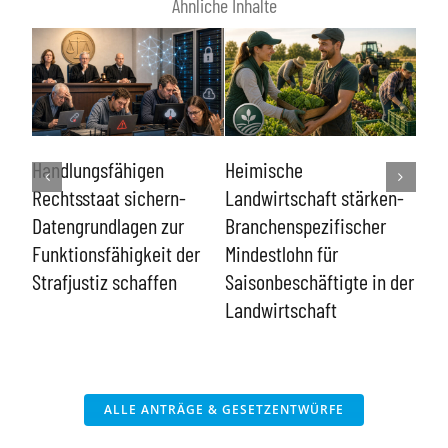
Ähnliche Inhalte
Lin
e
Handlungsfähigen
Heimische
kon
Rechtsstaat sichern-
Landwirtschaft stärken-
ent
n
Datengrundlagen zur
Branchenspezifischer
Funktionsfähigkeit der
Mindestlohn für
Strafjustiz schaffen
Saisonbeschäftigte in der
Landwirtschaft
ALLE ANTRÄGE & GESETZENTWÜRFE