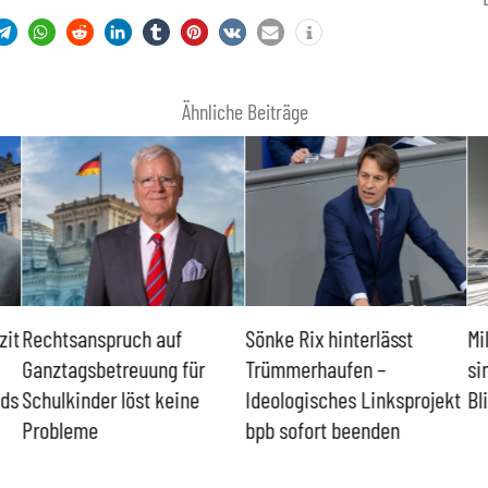
Ähnliche Beiträge
zit
Rechtsanspruch auf
Sönke Rix hinterlässt
Mi
Ganztagsbetreuung für
Trümmerhaufen –
si
nds
Schulkinder löst keine
Ideologisches Linksprojekt
Bl
Probleme
bpb sofort beenden