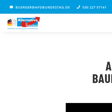
Zum
BUERGER@AFDBUNDESTAG.DE
030 227 57141
Inhalt
springen
A
BAU