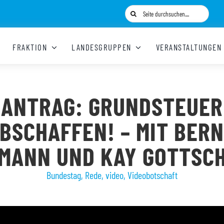
Suche
nach:
FRAKTION
LANDESGRUPPEN
VERANSTALTUNGEN
ANTRAG: GRUNDSTEUER
BSCHAFFEN! – MIT BER
MANN UND KAY GOTTSC
Bundestag
,
Rede
,
video
,
Videobotschaft