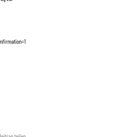
nfirmation=1
Beitrag teilen