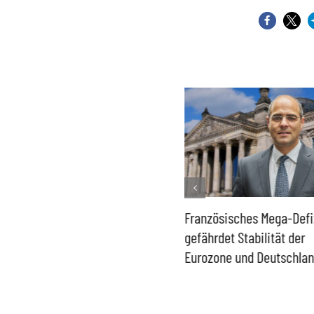
Historisch niedrige
Französisches Mega-Defi
Gasspeicher –
gefährdet Stabilität der
Bundesregierung gefährdet
Eurozone und Deutschla
Versorgung und
Wirtschaftsstandort