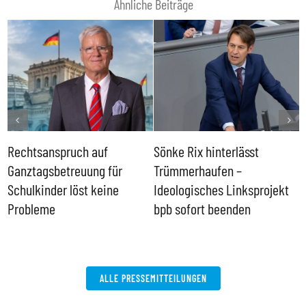
Ähnliche Beiträge
Rechtsanspruch auf
Sönke Rix hinterlässt
M
Ganztagsbetreuung für
Trümmerhaufen –
e
Schulkinder löst keine
Ideologisches Linksprojekt
Probleme
bpb sofort beenden
ALLE PRESSEMITTEILUNGEN