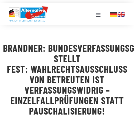
Zum
Inhalt
Toggle
springen
Navigation
FRAKTION
BRANDNER: BUNDESVERFASSUNGSG
LANDESGRUPPEN
STELLT
FEST: WAHLRECHTSAUSSCHLUSS
VERANSTALTUNGEN
VON BETREUTEN IST
VERFASSUNGSWIDRIG –
PRESSE
EINZELFALLPRÜFUNGEN STATT
PAUSCHALISIERUNG!
STELLENPORTAL
MEDIATHEK