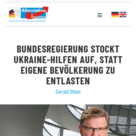
Zum
Inhalt
Toggle
springen
Navigation
FRAKTION
BUNDESREGIERUNG STOCKT
LANDESGRUPPEN
UKRAINE-HILFEN AUF, STATT
EIGENE BEVÖLKERUNG ZU
VERANSTALTUNGEN
ENTLASTEN
Gerold Otten
PRESSE
STELLENPORTAL
MEDIATHEK