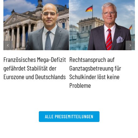
Französisches Mega-Defizit
Rechtsanspruch auf
S
gefährdet Stabilität der
Ganztagsbetreuung für
T
Eurozone und Deutschlands
Schulkinder löst keine
I
Probleme
b
ALLE PRESSEMITTEILUNGEN