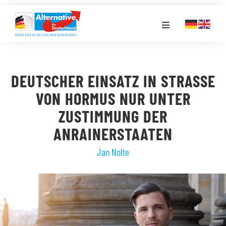
Zum
Inhalt
Toggle
springen
Navigation
FRAKTION
DEUTSCHER EINSATZ IN STRASSE V
LANDESGRUPPEN
ON HORMUS NUR UNTER Z
USTIMMUNG DER A
VERANSTALTUNGEN
NRAINERSTAATEN
Jan Nolte
PRESSE
STELLENPORTAL
MEDIATHEK