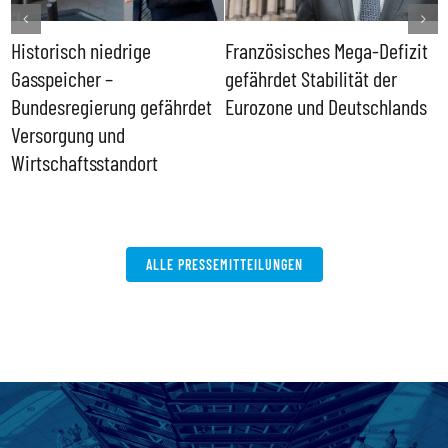
Historisch niedrige
Französisches Mega-Defizit
R
Gasspeicher –
gefährdet Stabilität der
G
ll
Bundesregierung gefährdet
Eurozone und Deutschlands
S
Versorgung und
P
Wirtschaftsstandort
ALLE PRESSEMITTEILUNGEN