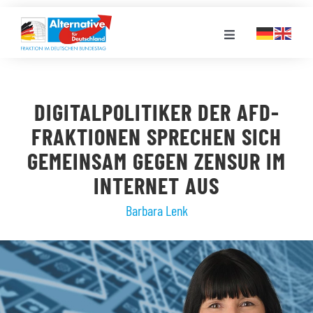
Zum
Inhalt
Toggle
springen
Navigation
FRAKTION
DIGITALPOLITIKER DER AFD-
LANDESGRUPPEN
FRAKTIONEN SPRECHEN SICH
GEMEINSAM GEGEN ZENSUR IM
VERANSTALTUNGEN
INTERNET AUS
Barbara Lenk
PRESSE
STELLENPORTAL
MEDIATHEK