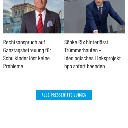
Rechtsanspruch auf
Sönke Rix hinterlässt
M
Ganztagsbetreuung für
Trümmerhaufen –
e
Schulkinder löst keine
Ideologisches Linksprojekt
Probleme
bpb sofort beenden
ALLE PRESSEMITTEILUNGEN