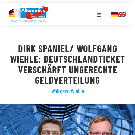
Zum
Inhalt
Toggle
springen
Navigation
FRAKTION
DIRK SPANIEL/ WOLFGANG
LANDESGRUPPEN
WIEHLE: DEUTSCHLANDTICKET
VERSCHÄRFT UNGERECHTE
VERANSTALTUNGEN
GELDVERTEILUNG
Wolfgang Wiehle
PRESSE
STELLENPORTAL
MEDIATHEK