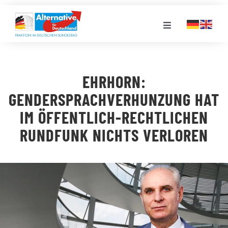
Zum
Inhalt
Toggle
springen
Navigation
FRAKTION
EHRHORN:
LANDESGRUPPEN
GENDERSPRACHVERHUNZUNG HAT
IM ÖFFENTLICH-RECHTLICHEN
VERANSTALTUNGEN
RUNDFUNK NICHTS VERLOREN
PRESSE
STELLENPORTAL
MEDIATHEK