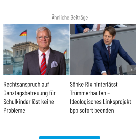
Ähnliche Beiträge
Rechtsanspruch auf
Sönke Rix hinterlässt
M
Ganztagsbetreuung für
Trümmerhaufen –
e
Schulkinder löst keine
Ideologisches Linksprojekt
Probleme
bpb sofort beenden