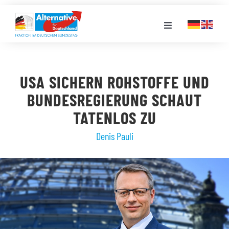
Zum
Inhalt
Toggle
springen
Navigation
FRAKTION
USA SICHERN ROHSTOFFE UND
LANDESGRUPPEN
BUNDESREGIERUNG SCHAUT
TATENLOS ZU
VERANSTALTUNGEN
Denis Pauli
PRESSE
STELLENPORTAL
MEDIATHEK