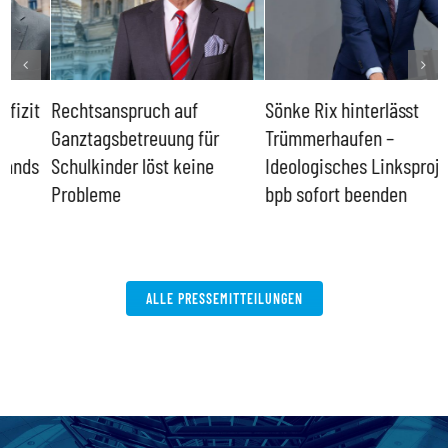
Rechtsanspruch auf
Sönke Rix hinterlässt
M
Ganztagsbetreuung für
Trümmerhaufen –
e
Schulkinder löst keine
Ideologisches Linksprojekt
Probleme
bpb sofort beenden
ALLE PRESSEMITTEILUNGEN