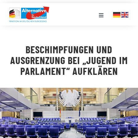
Zum
Inhalt
Toggle
springen
Navigation
FRAKTION
BESCHIMPFUNGEN UND
LANDESGRUPPEN
AUSGRENZUNG BEI „JUGEND IM
PARLAMENT“ AUFKLÄREN
VERANSTALTUNGEN
PRESSE
STELLENPORTAL
MEDIATHEK