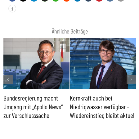
Ähnliche Beiträge
Bundesregierung macht
Kernkraft auch bei
H
Umgang mit „Apollo News“
Niedrigwasser verfügbar –
G
zur Verschlusssache
Wiedereinstieg bleibt aktuell
B
V
W