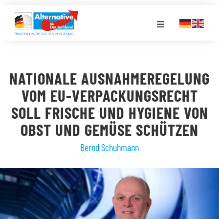
Zum
Inhalt
Toggle
springen
Navigation
FRAKTION
NATIONALE AUSNAHMEREGELUNG
LANDESGRUPPEN
VOM EU-VERPACKUNGSRECHT
SOLL FRISCHE UND HYGIENE VON
VERANSTALTUNGEN
OBST UND GEMÜSE SCHÜTZEN
Bernd Schuhmann
PRESSE
STELLENPORTAL
MEDIATHEK