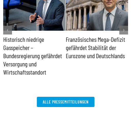
Historisch niedrige
Französisches Mega-Defizit
R
Gasspeicher –
gefährdet Stabilität der
G
ll
Bundesregierung gefährdet
Eurozone und Deutschlands
S
Versorgung und
P
Wirtschaftsstandort
ALLE PRESSEMITTEILUNGEN