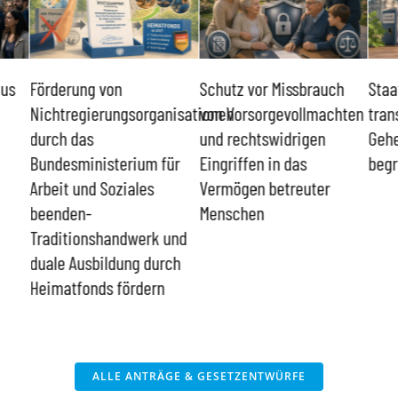
mus
Förderung von
Schutz vor Missbrauch
Staa
Nichtregierungsorganisationen
von Vorsorgevollmachten
tran
durch das
und rechtswidrigen
Geh
Bundesministerium für
Eingriffen in das
beg
Arbeit und Soziales
Vermögen betreuter
beenden-
Menschen
Traditionshandwerk und
duale Ausbildung durch
Heimatfonds fördern
ALLE ANTRÄGE & GESETZENTWÜRFE