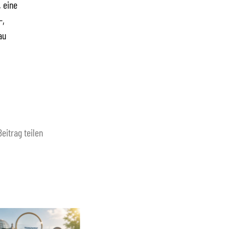
, eine
-,
au
Beitrag teilen