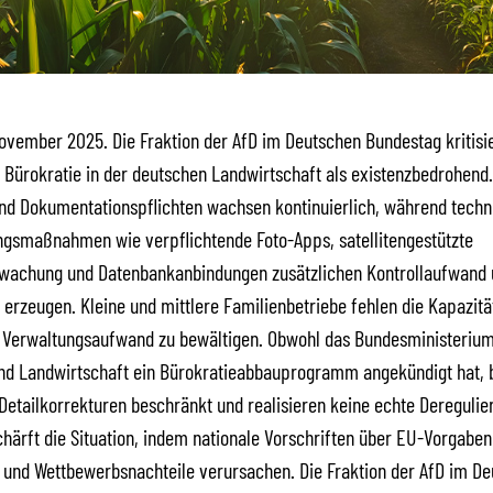
November 2025. Die Fraktion der AfD im Deutschen Bundestag kritisie
ürokratie in der deutschen Landwirtschaft als existenzbedrohend.
nd Dokumentationspflichten wachsen kontinuierlich, während techn
ungsmaßnahmen wie verpflichtende Foto-Apps, satellitengestützte
wachung und Datenbankanbindungen zusätzlichen Kontrollaufwand 
 erzeugen. Kleine und mittlere Familienbetriebe fehlen die Kapazit
Verwaltungsaufwand zu bewältigen. Obwohl das Bundesministerium
nd Landwirtschaft ein Bürokratieabbauprogramm angekündigt hat, b
 Detailkorrekturen beschränkt und realisieren keine echte Deregulie
chärft die Situation, indem nationale Vorschriften über EU-Vorgaben
und Wettbewerbsnachteile verursachen. Die Fraktion der AfD im D