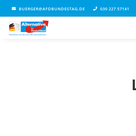
Zum
BUERGER@AFDBUNDESTAG.DE
030 227 57141
Inhalt
springen