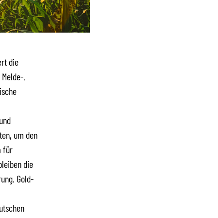
rt die
 Melde-,
ische
und
äten, um den
 für
leiben die
rung. Gold-
eutschen