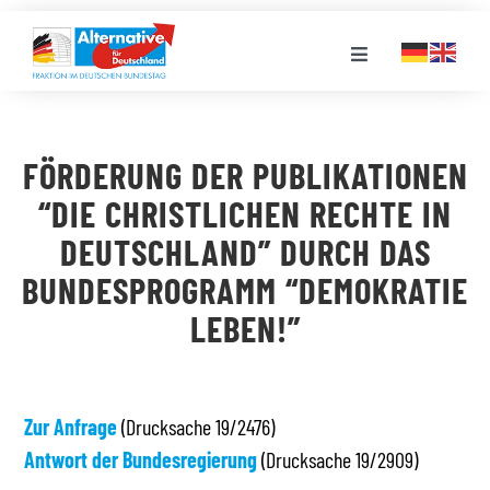
Zum
Inhalt
Toggle
springen
Navigation
FRAKTION
FÖRDERUNG DER PUBLIKATIONEN
LANDESGRUPPEN
“DIE CHRISTLICHEN RECHTE IN
DEUTSCHLAND” DURCH DAS
VERANSTALTUNGEN
BUNDESPROGRAMM “DEMOKRATIE
LEBEN!”
PRESSE
STELLENPORTAL
Zur Anfrage
(Drucksache 19/2476)
Antwort der Bundesregierung
(Drucksache 19/2909)
MEDIATHEK