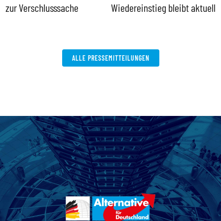
zur Verschlusssache
Wiedereinstieg bleibt aktuell
B
V
W
ALLE PRESSEMITTEILUNGEN