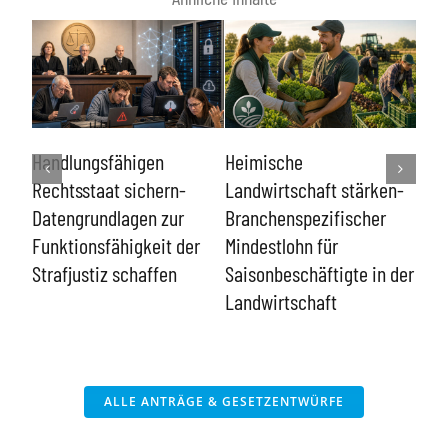
Lin
Handlungsfähigen
Heimische
kon
bar
Rechtsstaat sichern-
Landwirtschaft stärken-
ent
bt
Datengrundlagen zur
Branchenspezifischer
Funktionsfähigkeit der
Mindestlohn für
Strafjustiz schaffen
Saisonbeschäftigte in der
Landwirtschaft
ALLE ANTRÄGE & GESETZENTWÜRFE