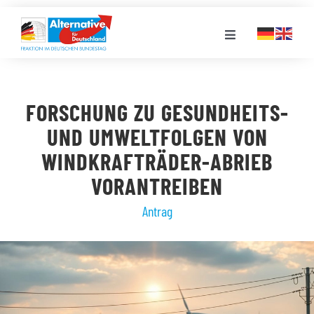
Zum
Inhalt
Toggle
springen
Navigation
FRAKTION
FORSCHUNG ZU GESUNDHEITS-
LANDESGRUPPEN
UND UMWELTFOLGEN VON
WINDKRAFTRÄDER-ABRIEB
VERANSTALTUNGEN
VORANTREIBEN
Antrag
PRESSE
STELLENPORTAL
MEDIATHEK