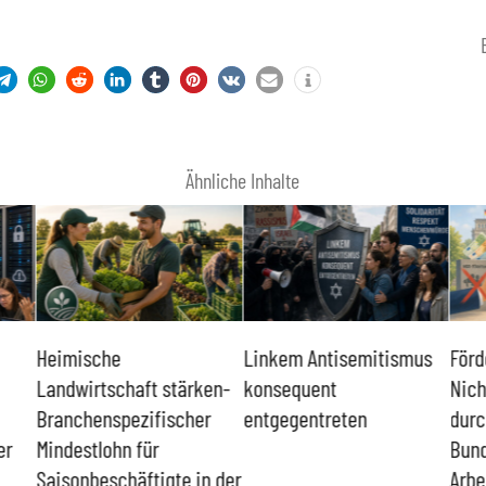
Ähnliche Inhalte
Heimische
Linkem Antisemitismus
Förd
Landwirtschaft stärken-
konsequent
Nich
Branchenspezifischer
entgegentreten
durc
er
Mindestlohn für
Bund
Saisonbeschäftigte in der
Arbe