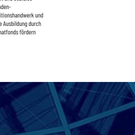
nden-
Menschen
itionshandwerk und
e Ausbildung durch
atfonds fördern