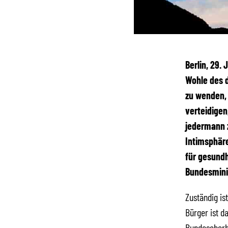
Berlin, 29.
Wohle des 
zu wenden,
verteidigen
jedermann z
Intimsphäre
für gesundh
Bundesmini
Zuständig is
Bürger ist d
Bundesoberb