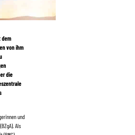
ft dem
den von ihm
u
gen
er die
eszentrale
s
rgerinnen und
(BZgA). Als
t (BMG)