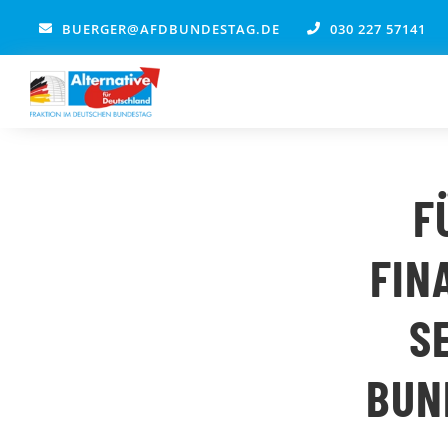
Zum
BUERGER@AFDBUNDESTAG.DE
030 227 57141
Inhalt
springen
F
FIN
S
BUN