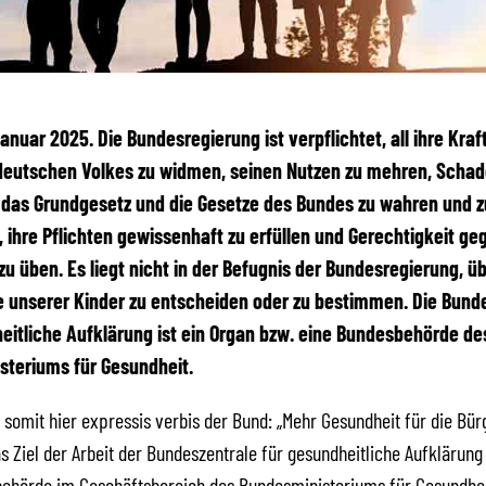
 Januar 2025. Die Bundesregierung ist verpflichtet, all ihre Kra
deutschen Volkes zu widmen, seinen Nutzen zu mehren, Scha
 das Grundgesetz und die Gesetze des Bundes zu wahren und z
, ihre Pflichten gewissenhaft zu erfüllen und Gerechtigkeit ge
u üben. Es liegt nicht in der Befugnis der Bundesregierung, üb
 unserer Kinder zu entscheiden oder zu bestimmen. Die Bund
eitliche Aufklärung ist ein Organ bzw. eine Bundesbehörde de
steriums für Gesundheit.
t somit hier expressis verbis der Bund: „Mehr Gesundheit für die Bü
as Ziel der Arbeit der Bundeszentrale für gesundheitliche Aufklärung 
ehörde im Geschäftsbereich des Bundesministeriums für Gesundhei