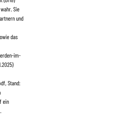
wahr. Sie
artnern und
sowie das
oerden-im-
1.2025)
f, Stand:
n
f ein
…