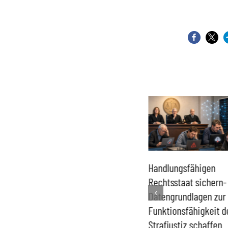
Ministerin Prien muss
Handlungsfähigen
nach Enthüllungen über
Rechtsstaat sichern-
,,Deradikalisierungs“-
Datengrundlagen zur
Organisation
Funktionsfähigkeit d
Mehrausgabenpläne
Strafjustiz schaffen