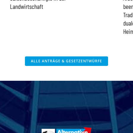
Landwirtschaft
bee
Trad
dual
Heim
ALLE ANTRÄGE & GESETZENTWÜRFE