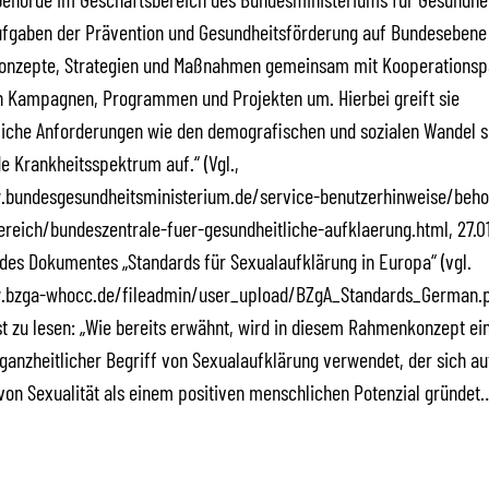
ufgaben der Prävention und Gesundheitsförderung auf Bundesebene 
Konzepte, Strategien und Maßnahmen gemeinsam mit Kooperationsp
in Kampagnen, Programmen und Projekten um. Hierbei greift sie
liche Anforderungen wie den demografischen und sozialen Wandel 
e Krankheitsspektrum auf.“ (Vgl.,
.bundesgesundheitsministerium.de/service-benutzerhinweise/beh
reich/bundeszentrale-fuer-gesundheitliche-aufklaerung.html, 27.0
 des Dokumentes „Standards für Sexualaufklärung in Europa“ (vgl.
.bzga-whocc.de/fileadmin/user_upload/BZgA_Standards_German.pd
ist zu lesen: „Wie bereits erwähnt, wird in diesem Rahmenkonzept ei
 ganzheitlicher Begriff von Sexualaufklärung verwendet, der sich au
von Sexualität als einem positiven menschlichen Potenzial gründet