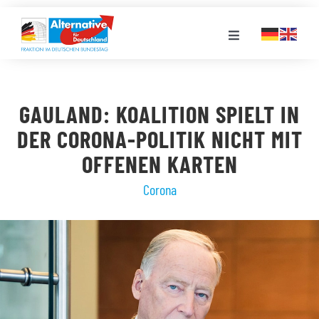
Zum
Inhalt
Toggle
springen
Navigation
FRAKTION
GAULAND: KOALITION SPIELT IN
LANDESGRUPPEN
DER CORONA-POLITIK NICHT MIT
OFFENEN KARTEN
VERANSTALTUNGEN
Corona
PRESSE
STELLENPORTAL
MEDIATHEK