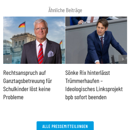
Ähnliche Beiträge
Rechtsanspruch auf
Sönke Rix hinterlässt
M
Ganztagsbetreuung für
Trümmerhaufen –
e
Schulkinder löst keine
Ideologisches Linksprojekt
Probleme
bpb sofort beenden
ALLE PRESSEMITTEILUNGEN