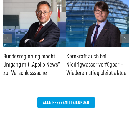
Bundesregierung macht
Kernkraft auch bei
H
Umgang mit „Apollo News“
Niedrigwasser verfügbar –
G
zur Verschlusssache
Wiedereinstieg bleibt aktuell
B
V
W
ALLE PRESSEMITTEILUNGEN