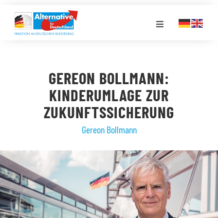
Zum
Inhalt
Toggle
springen
Navigation
FRAKTION
GEREON BOLLMANN:
LANDESGRUPPEN
KINDERUMLAGE ZUR
ZUKUNFTSSICHERUNG
VERANSTALTUNGEN
Gereon Bollmann
PRESSE
STELLENPORTAL
MEDIATHEK