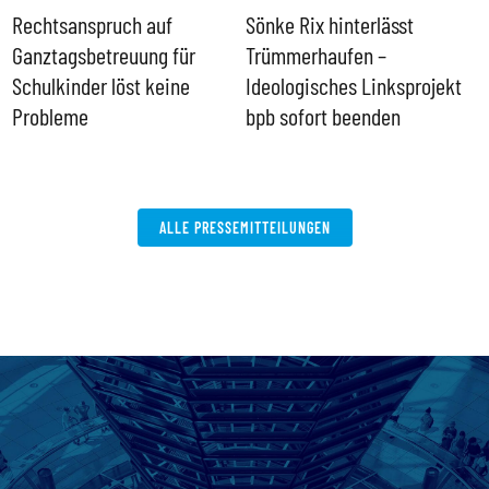
Rechtsanspruch auf
Sönke Rix hinterlässt
M
Ganztagsbetreuung für
Trümmerhaufen –
e
Schulkinder löst keine
Ideologisches Linksprojekt
Probleme
bpb sofort beenden
ALLE PRESSEMITTEILUNGEN