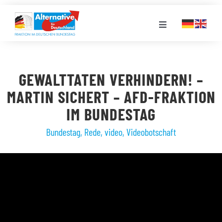
Zum
Inhalt
Toggle
springen
Navigation
FRAKTION
GEWALTTATEN VERHINDERN! –
LANDESGRUPPEN
MARTIN SICHERT – AFD-FRAKTION
IM BUNDESTAG
VERANSTALTUNGEN
Bundestag
,
Rede
,
video
,
Videobotschaft
PRESSE
STELLENPORTAL
MEDIATHEK