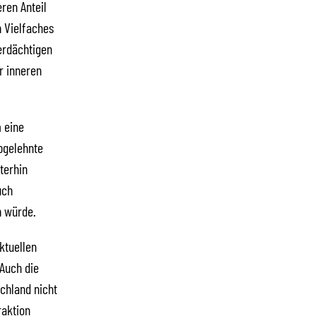
ren Anteil
n Vielfaches
erdächtigen
r inneren
m eine
bgelehnte
terhin
uch
h würde.
ktuellen
Auch die
chland nicht
raktion