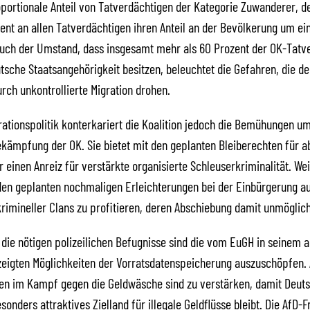
portionale Anteil von Tatverdächtigen der Kategorie Zuwanderer, de
zent an allen Tatverdächtigen ihren Anteil an der Bevölkerung um ei
Auch der Umstand, dass insgesamt mehr als 60 Prozent der OK-Tatv
utsche Staatsangehörigkeit besitzen, beleuchtet die Gefahren, die de
urch unkontrollierte Migration drohen.
grationspolitik konterkariert die Koalition jedoch die Bemühungen u
ämpfung der OK. Sie bietet mit den geplanten Bleiberechten für a
 einen Anreiz für verstärkte organisierte Schleuserkriminalität. Wei
den geplanten nochmaligen Erleichterungen bei der Einbürgerung a
rimineller Clans zu profitieren, deren Abschiebung damit unmöglic
f die nötigen polizeilichen Befugnisse sind die vom EuGH in seinem a
zeigten Möglichkeiten der Vorratsdatenspeicherung auszuschöpfen. 
en im Kampf gegen die Geldwäsche sind zu verstärken, damit Deuts
sonders attraktives Zielland für illegale Geldflüsse bleibt. Die AfD-F