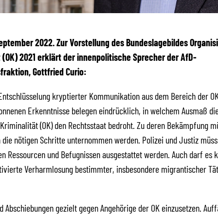
 September 2022. Zur Vorstellung des Bundeslagebildes Organis
t (OK) 2021 erklärt der innenpolitische Sprecher der AfD-
raktion, Gottfried Curio:
 Entschlüsselung kryptierter Kommunikation aus dem Bereich der OK
onnenen Erkenntnisse belegen eindrücklich, in welchem Ausmaß di
 Kriminalität (OK) den Rechtsstaat bedroht. Zu deren Bekämpfung m
 die nötigen Schritte unternommen werden. Polizei und Justiz müss
en Ressourcen und Befugnissen ausgestattet werden. Auch darf es 
tivierte Verharmlosung bestimmter, insbesondere migrantischer T
d Abschiebungen gezielt gegen Angehörige der OK einzusetzen. Auffäl