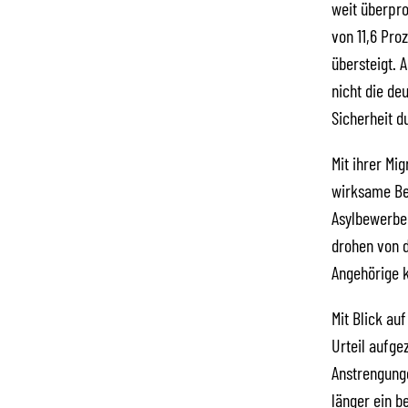
weit überpro
von 11,6 Pro
übersteigt. 
nicht die de
Sicherheit d
Mit ihrer Mi
wirksame Bek
Asylbewerber
drohen von 
Angehörige k
Mit Blick au
Urteil aufge
Anstrengung
länger ein be