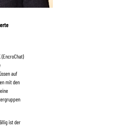
ierte
 (EncroChat)
e
üssen auf
en mit den
keine
ätergruppen
lig ist der