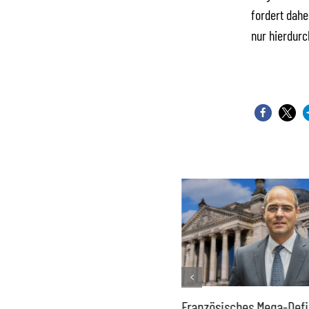
fordert dahe
nur hierdurc
Historisch niedrige
Französisches Mega-Defi