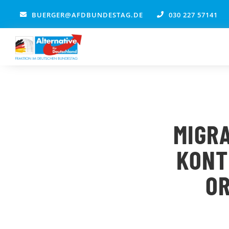
Zum
BUERGER@AFDBUNDESTAG.DE
030 227 57141
Inhalt
springen
MIGRA
KONT
OR