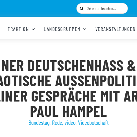
Suche
nach:
FRAKTION
LANDESGRUPPEN
VERANSTALTUNGEN
NER DEUTSCHENHASS &
OTISCHE AUSSENPOLITIK!
NER GESPRÄCHE MIT AR
AUL HAMPEL
Bundestag
,
Rede
,
video
,
Videobotschaft