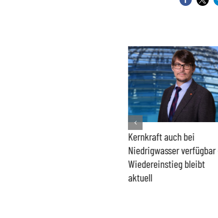
Bundesregierung macht
Kernkraft auch bei
Umgang mit „Apollo News“
Niedrigwasser verfügbar 
zur Verschlusssache
Wiedereinstieg bleibt
aktuell