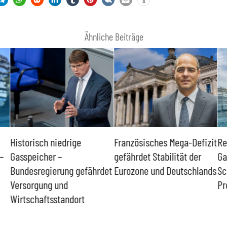
Ähnliche Beiträge
Historisch niedrige
Französisches Mega-Defizit
Re
–
Gasspeicher –
gefährdet Stabilität der
Ga
Bundesregierung gefährdet
Eurozone und Deutschlands
Sc
Versorgung und
Pr
Wirtschaftsstandort