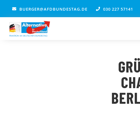
Zum
BUERGER@AFDBUNDESTAG.DE
030 227 57141
Inhalt
springen
GRÜ
CHA
ERLI