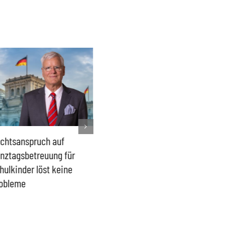
chtsanspruch auf
Sönke Rix hinterlässt
Milliar
nztagsbetreuung für
Trümmerhaufen –
sind ei
hulkinder löst keine
Ideologisches Linksprojekt
Blindfl
obleme
bpb sofort beenden