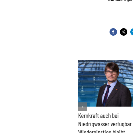
Bundesregierung macht
Kernkraft auch bei
Umgang mit „Apollo News“
Niedrigwasser verfügbar 
zur Verschlusssache
Wiedereinstieg bleibt