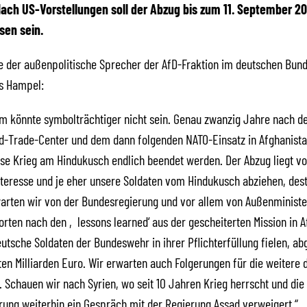
ach US-Vorstellungen soll der Abzug bis zum 11. September 20
sen sein.
e der außenpolitische Sprecher der AfD-Fraktion im deutschen Bund
s Hampel:
m könnte symbolträchtiger nicht sein. Genau zwanzig Jahre nach 
d-Trade-Center und dem dann folgenden NATO-Einsatz in Afghanista
ose Krieg am Hindukusch endlich beendet werden. Der Abzug liegt vo
teresse und je eher unsere Soldaten vom Hindukusch abziehen, dest
arten wir von der Bundesregierung und vor allem von Außenministe
orten nach den ‚lessons learned‘ aus der gescheiterten Mission in A
eutsche Soldaten der Bundeswehr in ihrer Pflichterfüllung fielen, a
en Milliarden Euro. Wir erwarten auch Folgerungen für die weitere 
. Schauen wir nach Syrien, wo seit 10 Jahren Krieg herrscht und die
ung weiterhin ein Gespräch mit der Regierung Assad verweigert.“