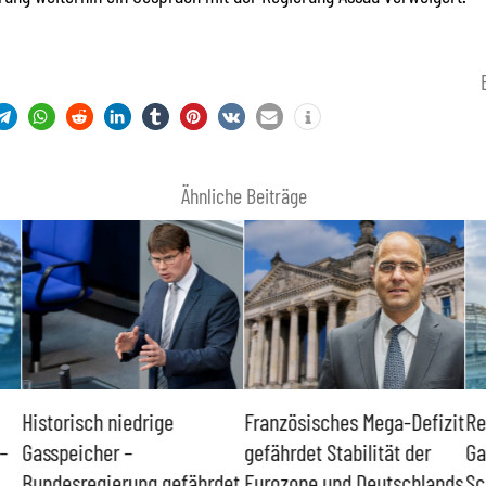
Ähnliche Beiträge
Historisch niedrige
Französisches Mega-Defizit
Re
–
Gasspeicher –
gefährdet Stabilität der
Ga
Bundesregierung gefährdet
Eurozone und Deutschlands
Sc