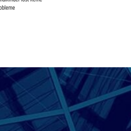
obleme
bpb sofort beenden