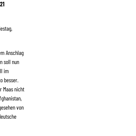
21
estag,
dem Anschlag
n soll nun
ll im
o besser.
r Maas nicht
fghanistan,
bgesehen von
deutsche