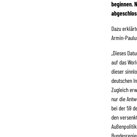
beginnen. N
abgeschlos
Dazu erklärt
Armin-Paulu
„Dieses Datu
auf das Worl
dieser sinnl
deutschen In
Zugleich erw
nur die Antw
bei der 59 d
den versenkt
Außenpolitik
Bundesregier