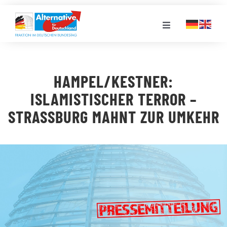
Zum
Inhalt
Toggle
springen
Navigation
FRAKTION
HAMPEL/KESTNER:
LANDESGRUPPEN
ISLAMISTISCHER TERROR –
STRASSBURG MAHNT ZUR UMKEHR
VERANSTALTUNGEN
PRESSE
STELLENPORTAL
MEDIATHEK