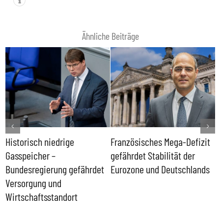
Ähnliche Beiträge
Historisch niedrige
Französisches Mega-Defizit
R
Gasspeicher –
gefährdet Stabilität der
G
ll
Bundesregierung gefährdet
Eurozone und Deutschlands
S
Versorgung und
P
Wirtschaftsstandort