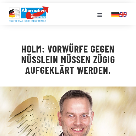
Zum
Inhalt
Toggle
springen
Navigation
FRAKTION
HOLM: VORWÜRFE GEGEN
LANDESGRUPPEN
NÜSSLEIN MÜSSEN ZÜGIG A
UFGEKLÄRT WERDEN.
VERANSTALTUNGEN
PRESSE
STELLENPORTAL
MEDIATHEK