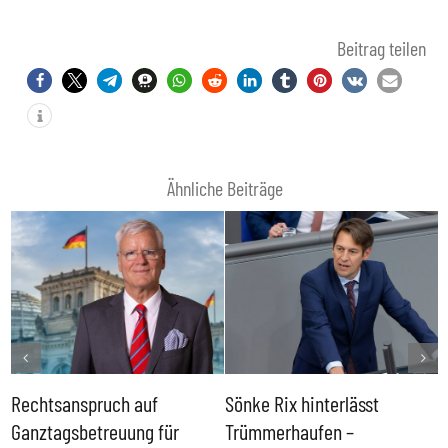
Beitrag teilen
Ähnliche Beiträge
Rechtsanspruch auf
Sönke Rix hinterlässt
M
Ganztagsbetreuung für
Trümmerhaufen –
e