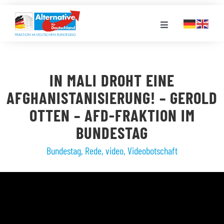
Zum
Inhalt
Toggle
springen
Navigation
FRAKTION
IN MALI DROHT EINE
LANDESGRUPPEN
AFGHANISTANISIERUNG! – GEROLD
OTTEN – AFD-FRAKTION IM
VERANSTALTUNGEN
BUNDESTAG
Bundestag
,
Rede
,
video
,
Videobotschaft
PRESSE
STELLENPORTAL
MEDIATHEK