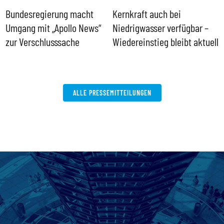
Bundesregierung macht
Kernkraft auch bei
H
Umgang mit „Apollo News“
Niedrigwasser verfügbar –
G
zur Verschlusssache
Wiedereinstieg bleibt aktuell
B
V
W
ALLE PRESSEMITTEILUNGEN