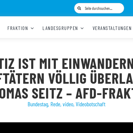
Suche
nach:
FRAKTION
LANDESGRUPPEN
VERANSTALTUNGEN
TIZ IST MIT EINWANDER
FTÄTERN VÖLLIG ÜBERLA
HOMAS SEITZ – AFD-FRAK
Bundestag
,
Rede
,
video
,
Videobotschaft