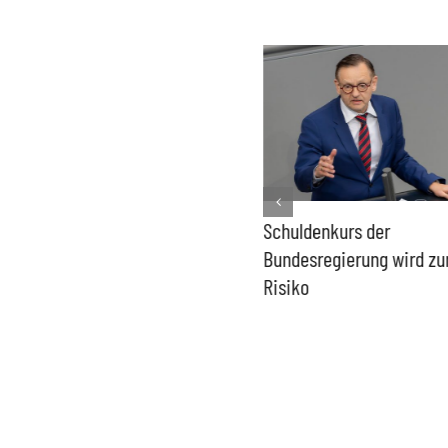
PFAS-freie Windräder lösen
Schuldenkurs der
die Probleme der Windkraft
Bundesregierung wird z
nicht
Risiko