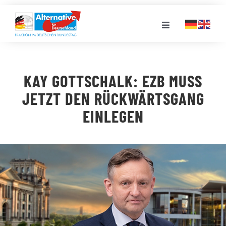
Zum
Inhalt
Toggle
springen
Navigation
FRAKTION
KAY GOTTSCHALK: EZB MUSS
LANDESGRUPPEN
JETZT DEN RÜCKWÄRTSGANG
EINLEGEN
VERANSTALTUNGEN
PRESSE
STELLENPORTAL
MEDIATHEK