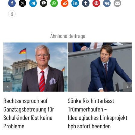
Ähnliche Beiträge
Rechtsanspruch auf
Sönke Rix hinterlässt
M
Ganztagsbetreuung für
Trümmerhaufen –
e
Schulkinder löst keine
Ideologisches Linksprojekt
Probleme
bpb sofort beenden